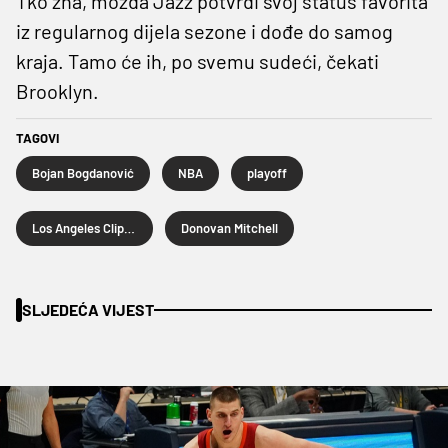
Tko zna, možda Jazz potvrdi svoj status favorita
iz regularnog dijela sezone i dođe do samog
kraja. Tamo će ih, po svemu sudeći, čekati
Brooklyn.
TAGOVI
Bojan Bogdanović
NBA
playoff
Los Angeles Clippers
Donovan Mitchell
SLJEDEĆA VIJEST