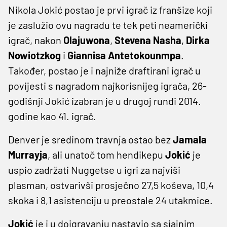
Nikola Jokić postao je prvi igrač iz franšize koji
je zaslužio ovu nagradu te tek peti neamerički
igrač, nakon
Olajuwona
,
Stevena Nasha
,
Dirka
Nowiotzkog
i
Giannisa Antetokounmpa
.
Također, postao je i najniže draftirani igrač u
povijesti s nagradom najkorisnijeg igrača, 26-
godišnji Jokić izabran je u drugoj rundi 2014.
godine kao 41. igrač.
Denver je sredinom travnja ostao bez
Jamala
Murrayja
, ali unatoč tom hendikepu
Jokić
je
uspio zadržati Nuggetse u igri za najviši
plasman, ostvarivši prosječno 27,5 koševa, 10,4
skoka i 8,1 asistenciju u preostale 24 utakmice.
Jokić
je i u doigravanju nastavio sa sjajnim