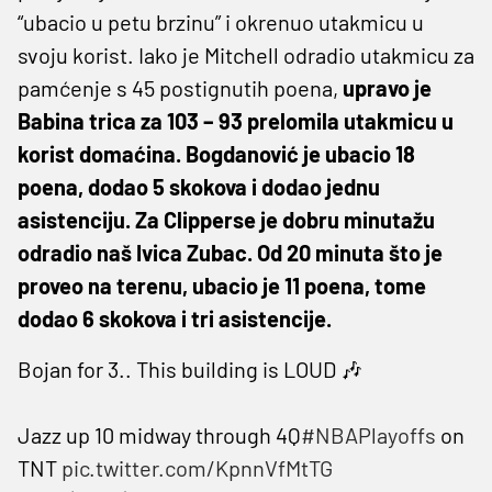
“ubacio u petu brzinu” i okrenuo utakmicu u
svoju korist. Iako je Mitchell odradio utakmicu za
pamćenje s 45 postignutih poena,
upravo je
Babina trica za 103 – 93 prelomila utakmicu u
korist domaćina. Bogdanović je ubacio 18
poena, dodao 5 skokova i dodao jednu
asistenciju. Za Clipperse je dobru minutažu
odradio naš Ivica Zubac. Od 20 minuta što je
proveo na terenu, ubacio je 11 poena, tome
dodao 6 skokova i tri asistencije.
Bojan for 3.. This building is LOUD 🎶
Jazz up 10 midway through 4Q
#NBAPlayoffs
on
TNT
pic.twitter.com/KpnnVfMtTG