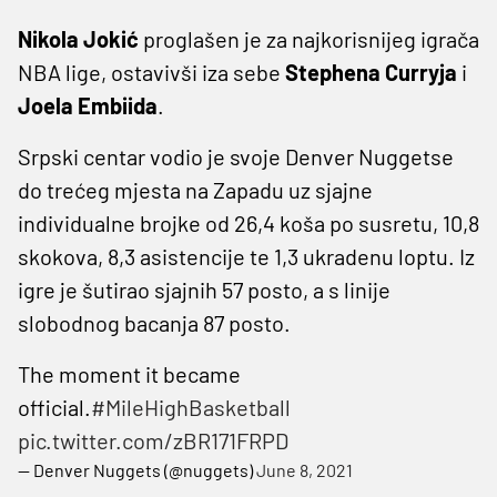
Nikola Jokić
proglašen je za najkorisnijeg igrača
NBA lige, ostavivši iza sebe
Stephena Curryja
i
Joela Embiida
.
Srpski centar vodio je svoje Denver Nuggetse
do trećeg mjesta na Zapadu uz sjajne
individualne brojke od 26,4 koša po susretu, 10,8
skokova, 8,3 asistencije te 1,3 ukradenu loptu. Iz
igre je šutirao sjajnih 57 posto, a s linije
slobodnog bacanja 87 posto.
The moment it became
official.
#MileHighBasketball
pic.twitter.com/zBR171FRPD
— Denver Nuggets (@nuggets)
June 8, 2021