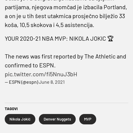
partijama, njegova momčad je izbacila Portland,
a on je u tih šest utakmica prosječno bilježio 33
koša, 10,5 skokova i 4,5 asistencija.
YOUR 2020-21 NBA MVP: NIKOLA JOKIC 🏆
The news was first reported by The Athletic and
confirmed to ESPN.
pic.twitter.com/fi5NnuJ3bH
— ESPN (@espn)
June 8, 2021
TAGOVI
Nikola Jokić
Denver Nuggets
MVP