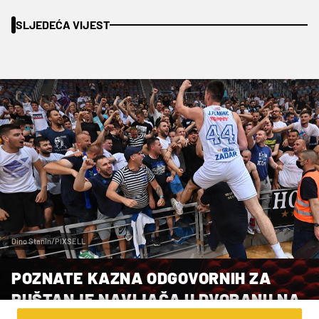
SLJEDEĆA VIJEST
Dino Stanin/PIXSELL
POZNATE KAZNA ODGOVORNIH ZA
PUŠTANJE NAVIJAČA U DVORANU NA