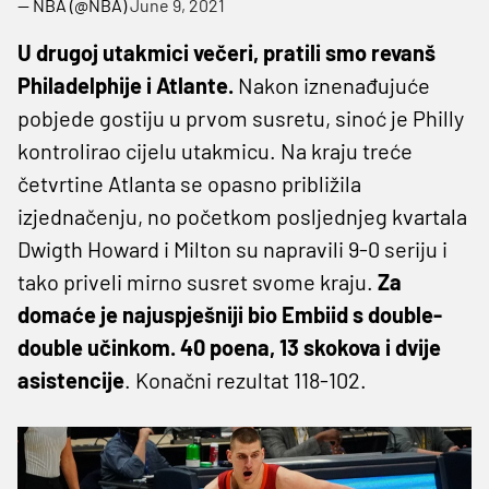
— NBA (@NBA)
June 9, 2021
U drugoj utakmici večeri, pratili smo revanš
Philadelphije i Atlante.
Nakon iznenađujuće
pobjede gostiju u prvom susretu, sinoć je Philly
kontrolirao cijelu utakmicu. Na kraju treće
četvrtine Atlanta se opasno približila
izjednačenju, no početkom posljednjeg kvartala
Dwigth Howard i Milton su napravili 9-0 seriju i
tako priveli mirno susret svome kraju.
Za
domaće je najuspješniji bio Embiid s double-
double učinkom. 40 poena, 13 skokova i dvije
asistencije
. Konačni rezultat 118-102.