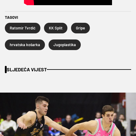
TAGOVI
Ratomir Tvrdić
KK Split
Gripe
hrvatska košarka
Jugoplastika
SLJEDEĆA VIJEST