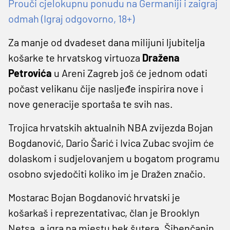
Prouči cjelokupnu ponudu na Germaniji i zaigraj
odmah (Igraj odgovorno, 18+)
Za manje od dvadeset dana milijuni ljubitelja
košarke te hrvatskog virtuoza
Dražena
Petrovića
u Areni Zagreb još će jednom odati
počast velikanu čije nasljeđe inspirira nove i
nove generacije sportaša te svih nas.
Trojica hrvatskih aktualnih NBA zvijezda Bojan
Bogdanović, Dario Šarić i Ivica Zubac svojim će
dolaskom i sudjelovanjem u bogatom programu
osobno svjedočiti koliko im je Dražen značio.
Mostarac Bojan Bogdanović hrvatski je
košarkaš i reprezentativac, član je Brooklyn
Netsa, a igra na mjestu bek šutera. Šibenčanin