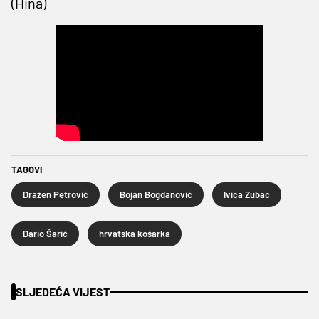
(Hina)
TAGOVI
Dražen Petrović
Bojan Bogdanović
Ivica Zubac
Dario Šarić
hrvatska košarka
SLJEDEĆA VIJEST