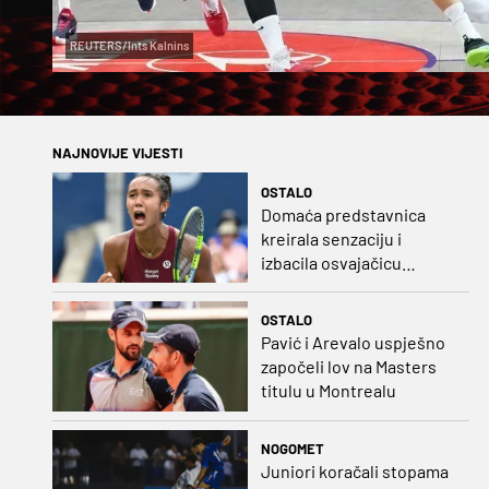
REUTERS/Ints Kalnins
NAJNOVIJE VIJESTI
OSTALO
Domaća predstavnica
kreirala senzaciju i
izbacila osvajačicu
Roland Garrosa
OSTALO
Pavić i Arevalo uspješno
započeli lov na Masters
titulu u Montrealu
NOGOMET
Juniori koračali stopama