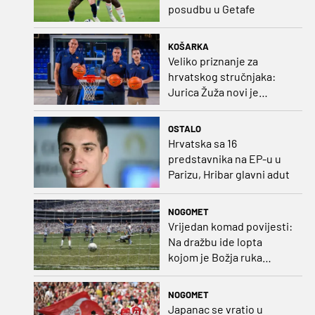
posudbu u Getafe
KOŠARKA
Veliko priznanje za
hrvatskog stručnjaka:
Jurica Žuža novi je
pomoćni trener
Barcelone!
OSTALO
Hrvatska sa 16
predstavnika na EP-u u
Parizu, Hribar glavni adut
NOGOMET
Vrijedan komad povijesti:
Na dražbu ide lopta
kojom je Božja ruka
postigla gol
NOGOMET
Japanac se vratio u