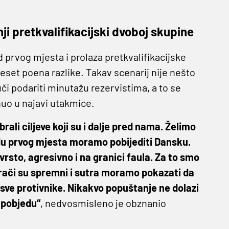
ji pretkvalifikacijski dvoboj skupine
 prvog mjesta i prolaza pretkvalifikacijske
eset poena razlike. Takav scenarij nije nešto
či podariti minutažu rezervistima, a to se
nuo u najavi utakmice.
ali ciljeve koji su i dalje pred nama. Želimo
tvrdu prvog mjesta moramo pobijediti Dansku.
 čvrsto, agresivno i na granici faula. Za to smo
igrači su spremni i sutra moramo pokazati da
 sve protivnike. Nikakvo popuštanje ne dolazi
o pobjedu“
, nedvosmisleno je obznanio