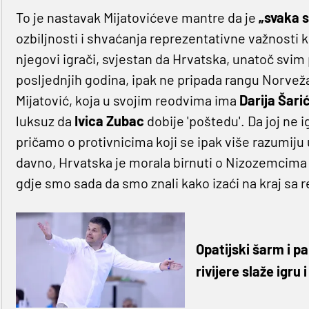
To je nastavak Mijatovićeve mantre da je
„svaka s
ozbiljnosti i shvaćanja reprezentativne važnosti ko
njegovi igrači, svjestan da Hrvatska, unatoč sv
posljednjih godina, ipak ne pripada rangu Norvež
Mijatović, koja u svojim reodvima ima
Darija Šari
luksuz da
Ivica Zubac
dobije 'poštedu'. Da joj ne 
pričamo o protivnicima koji se ipak više razumiju
davno, Hrvatska je morala birnuti o Nizozemcima i
gdje smo sada da smo znali kako izaći na kraj sa 
Opatijski šarm i p
rivijere slaže igr