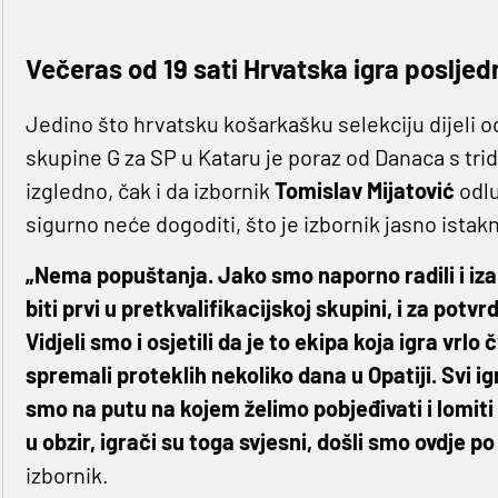
Večeras od 19 sati Hrvatska igra posljedn
Jedino što hrvatsku košarkašku selekciju dijeli od
skupine G za SP u Kataru je poraz od Danaca s trid
izgledno, čak i da izbornik
Tomislav Mijatović
odlu
sigurno neće dogoditi, što je izbornik jasno istak
„Nema popuštanja. Jako smo naporno radili i izabr
biti prvi u pretkvalifikacijskoj skupini, i za po
Vidjeli smo i osjetili da je to ekipa koja igra vrlo
spremali proteklih nekoliko dana u Opatiji. Svi 
smo na putu na kojem želimo pobjeđivati i lomiti
u obzir, igrači su toga svjesni, došli smo ovdje p
izbornik.