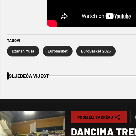
TAGOVI
Džanan Musa
Eurobasket
EuroBasket 2025
SLJEDEĆA VIJEST
PODIJELI SADRŽAJ
DANCIMA TRE