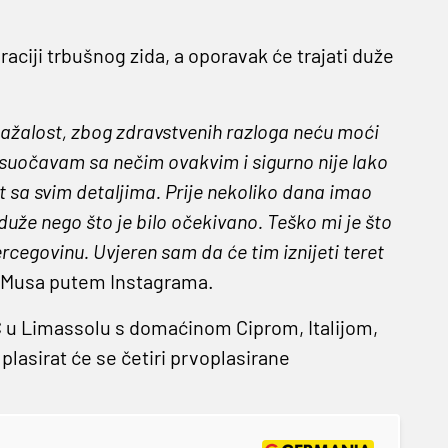
aciji trbušnog zida, a oporavak će trajati duže
, nažalost, zbog zdravstvenih razloga neću moći
suočavam sa nečim ovakvim i sigurno nije lako
at sa svim detaljima. Prije nekoliko dana imao
uže nego što je bilo očekivano. Teško mi je što
rcegovinu. Uvjeren sam da će tim iznijeti teret
 Musa putem Instagrama.
 C u Limassolu s domaćinom Ciprom, Italijom,
lasirat će se četiri prvoplasirane