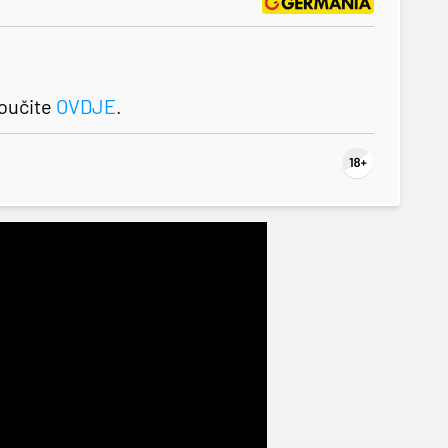
roučite
OVDJE
.