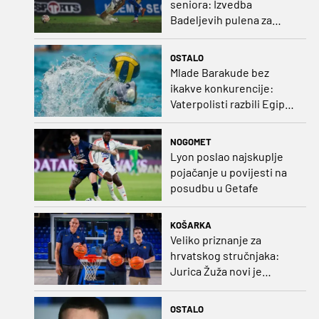
seniora: Izvedba
Badeljevih pulena za
čistu peticu protiv
Bruggea!
OSTALO
Mlade Barakude bez
ikakve konkurencije:
Vaterpolisti razbili Egipat
za polufinale SP-a!
NOGOMET
Lyon poslao najskuplje
pojačanje u povijesti na
posudbu u Getafe
KOŠARKA
Veliko priznanje za
hrvatskog stručnjaka:
Jurica Žuža novi je
pomoćni trener
Barcelone!
OSTALO