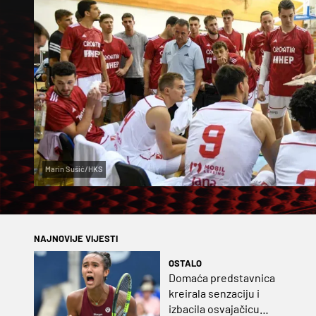
Marin Sušić/HKS
NAJNOVIJE VIJESTI
OSTALO
Domaća predstavnica
kreirala senzaciju i
izbacila osvajačicu