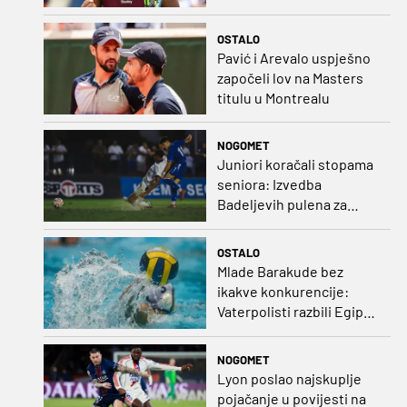
Roland Garrosa
OSTALO
Pavić i Arevalo uspješno
započeli lov na Masters
titulu u Montrealu
NOGOMET
Juniori koračali stopama
seniora: Izvedba
Badeljevih pulena za
čistu peticu protiv
Bruggea!
OSTALO
Mlade Barakude bez
ikakve konkurencije:
Vaterpolisti razbili Egipat
za polufinale SP-a!
NOGOMET
Lyon poslao najskuplje
pojačanje u povijesti na