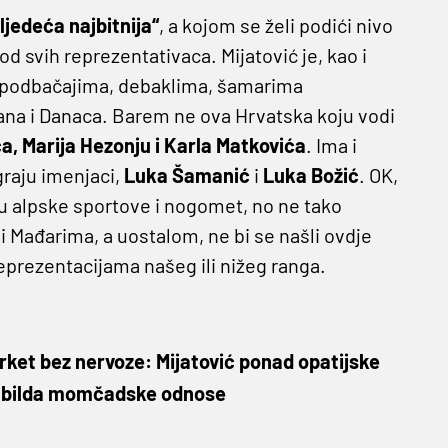
ljedeća najbitnija“
, a kojom se želi podići nivo
d svih reprezentativaca. Mijatović je, kao i
im podbačajima, debaklima, šamarima
ana i Danaca. Barem ne ova Hrvatska koju vodi
ća, Marija Hezonju i Karla Matkovića
. Ima i
igraju imenjaci,
Luka Šamanić
i
Luka Božić
. OK,
 u alpske sportove i nogomet, no ne tako
 Mađarima, a uostalom, ne bi se našli ovdje
reprezentacijama našeg ili nižeg ranga.
arket bez nervoze: Mijatović ponad opatijske
u i bilda momčadske odnose