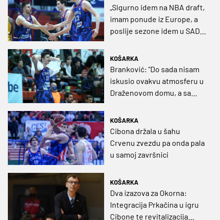
„Sigurno idem na NBA draft,
imam ponude iz Europe, a
poslije sezone idem u SAD
na neke kampove“
KOŠARKA
Branković: "Do sada nisam
iskusio ovakvu atmosferu u
Draženovom domu, a sa
Zvezdom još ne možemo
igrati 40 minuta"
KOŠARKA
Cibona držala u šahu
Crvenu zvezdu pa onda pala
u samoj završnici
KOŠARKA
Dva izazova za Okorna:
Integracija Prkačina u igru
Cibone te revitalizacija