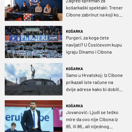
Zagreb spreman za
lijepo iskustvo
košarkaški spektakl: Trener
Cibone zabrinut na koji koš
će njegovi igrači napadati
protiv Dinama
KOŠARKA
Purgeri, za koga ćete
navijati? U Ćosićevom kupu
igraju Dinamo i Cibona
KOŠARKA
Samo u Hrvatskoj: Iz Cibone
prikazali iste račune na
dvije adrese kako bi dobili
dvostruki novac
KOŠARKA
Jovanović: Ljudi se teško
mire da ovo nije Cibona iz
85. ili 86., ali nijednog