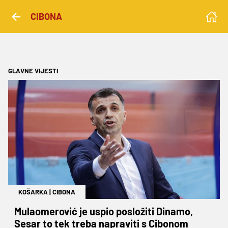
CIBONA
GLAVNE VIJESTI
KOŠARKA
|
CIBONA
Mulaomerović je uspio posložiti Dinamo,
Sesar to tek treba napraviti s Cibonom