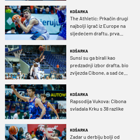
trenutka nisam zažalio što
sam danas tu
KOŠARKA
The Athletic: Prkačin drugi
najbolji igrač iz Europe na
sljedećem draftu, prva
runda osigurana
KOŠARKA
Sunsi su ga birali kao
predzadnji izbor drafta, bio
zvijezda Cibone, a sad će
opet u Francusku
KOŠARKA
Rapsodija Vukova: Cibona
svladala Krku s 38 razlike
KOŠARKA
Zadar u derbiju bolji od