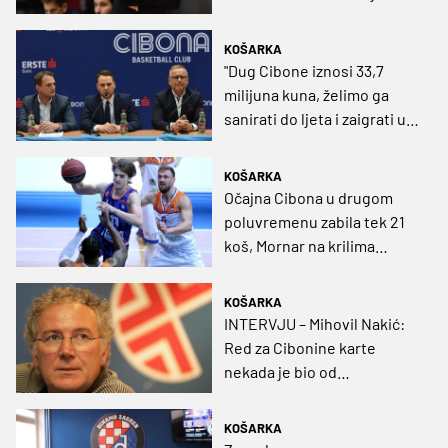
Gnjidića
KOŠARKA
"Dug Cibone iznosi 33,7
milijuna kuna, želimo ga
sanirati do ljeta i zaigrati u
Ligi prvaka"
KOŠARKA
Očajna Cibona u drugom
poluvremenu zabila tek 21
koš, Mornar na krilima
Mihailovića do glatke
pobjede
KOŠARKA
INTERVJU – Mihovil Nakić:
Red za Cibonine karte
nekada je bio od
Dežmanovog prolaza do
Saloona, a Dinamu će
KOŠARKA
današnja utakmica biti