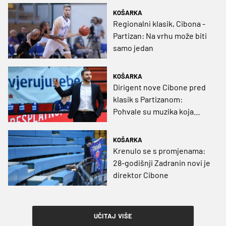
KOŠARKA
Regionalni klasik, Cibona -
Partizan: Na vrhu može biti
samo jedan
KOŠARKA
Dirigent nove Cibone pred
klasik s Partizanom:
Pohvale su muzika koja
uspavljuje
KOŠARKA
Krenulo se s promjenama:
28-godišnji Zadranin novi je
direktor Cibone
UČITAJ VIŠE