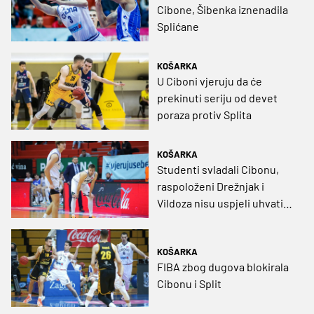
Cibone, Šibenka iznenadila
Splićane
KOŠARKA
U Ciboni vjeruju da će
prekinuti seriju od devet
poraza protiv Splita
KOŠARKA
Studenti svladali Cibonu,
raspoloženi Drežnjak i
Vildoza nisu uspjeli uhvatiti
zaostatak
KOŠARKA
FIBA zbog dugova blokirala
Cibonu i Split