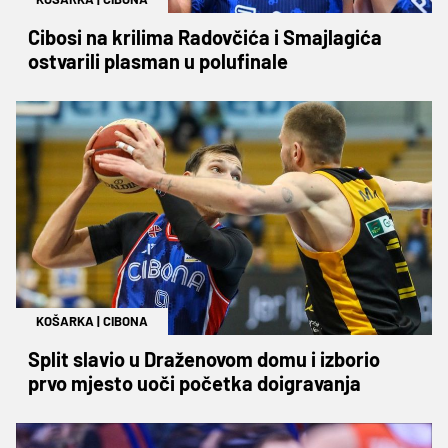
Cibosi na krilima Radovčića i Smajlagića
ostvarili plasman u polufinale
KOŠARKA
|
CIBONA
Split slavio u Draženovom domu i izborio
prvo mjesto uoči početka doigravanja