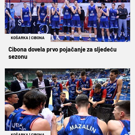
KOŠARKA
|
CIBONA
Cibona dovela prvo pojačanje za sljedeću
sezonu
KOŠARKA
|
CIBONA