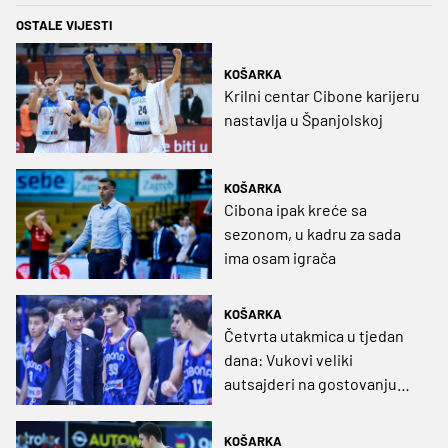
OSTALE VIJESTI
KOŠARKA
Krilni centar Cibone karijeru
nastavlja u Španjolskoj
KOŠARKA
Cibona ipak kreće sa
sezonom, u kadru za sada
ima osam igrača
KOŠARKA
Četvrta utakmica u tjedan
dana: Vukovi veliki
autsajderi na gostovanju
kod Partizana
KOŠARKA