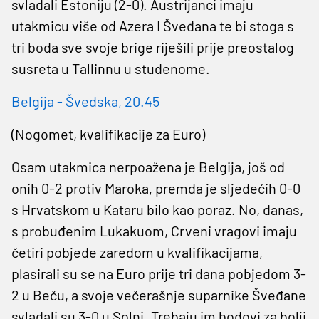
svladali Estoniju (2-0). Austrijanci imaju
utakmicu više od Azera I Šveđana te bi stoga s
tri boda sve svoje brige riješili prije preostalog
susreta u Tallinnu u studenome.
Belgija - Švedska, 20.45
(Nogomet, kvalifikacije za Euro)
Osam utakmica nerpoažena je Belgija, još od
onih 0-2 protiv Maroka, premda je sljedećih 0-0
s Hrvatskom u Kataru bilo kao poraz. No, danas,
s probuđenim Lukakuom, Crveni vragovi imaju
četiri pobjede zaredom u kvalifikacijama,
plasirali su se na Euro prije tri dana pobjedom 3-
2 u Beču, a svoje večerašnje suparnike Šveđane
svladali su 3-0 u Solni. Trebaju im bodovi za bolji