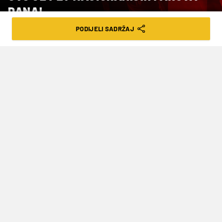
DANA!
PODIJELI SADRŽAJ
VRIJEME ČITANJA: 4MIN | PON. 16.10.23. | 07:59
Nigdje u Hrvatskoj nećete naći veće
tečajeve.
Stigao je izvještaj s uplatno-isplatnih mjesta i
weba
Germanije
. Ovo je pet najigranijih parova
dana u
Germaniji
:
Wales – Hrvatska (tip 2, tečaj 2,00) – početak: