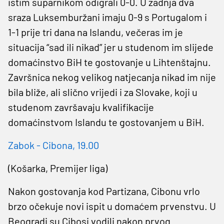
istim suparnikom odigrali 0-0. U zadnja dva
sraza Luksemburžani imaju 0-9 s Portugalom i
1-1 prije tri dana na Islandu, večeras im je
situacija “sad ili nikad” jer u studenom im slijede
domaćinstvo BiH te gostovanje u Lihtenštajnu.
Završnica nekog velikog natjecanja nikad im nije
bila bliže, ali slično vrijedi i za Slovake, koji u
studenom završavaju kvalifikacije
domaćinstvom Islandu te gostovanjem u BiH.
Zabok - Cibona, 19.00
(Košarka, Premijer liga)
Nakon gostovanja kod Partizana, Cibonu vrlo
brzo očekuje novi ispit u domaćem prvenstvu. U
Beogradi su Cibosi vodili nakon prvog