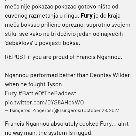
meča nije pokazao pokazao gotovo ništa od
čuvenog razmetanja u ringu.
Fury
je do kraja
meča boksao prilično oprezno, suprotno svojem
stilu, sve kako ne bi doživio jedan od najvećih
'debaklova' u povijesti boksa.
REPOST if you are proud of Francis Ngannou.
Ngannou performed better than Deontay Wilder
when he fought Tyson
Fury.
#BattleOfTheBaddest
pic.twitter.com/0YS8AHc4WO
— Tsingerosi Zingerosi (@Tsingerosi)
October 28, 2023
Francis Ngannou absolutely cooked Fury... ain't
no way man, the system Is rigged.