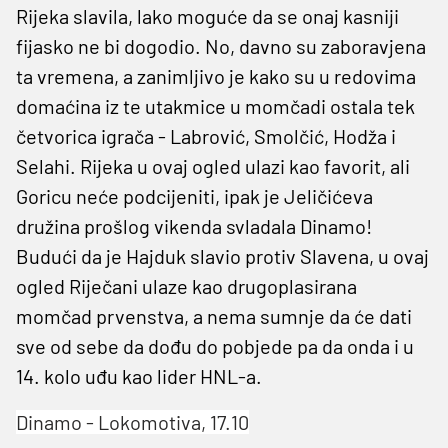
Rijeka slavila, lako moguće da se onaj kasniji
fijasko ne bi dogodio. No, davno su zaboravjena
ta vremena, a zanimljivo je kako su u redovima
domaćina iz te utakmice u momčadi ostala tek
četvorica igrača - Labrović, Smolčić, Hodža i
Selahi. Rijeka u ovaj ogled ulazi kao favorit, ali
Goricu neće podcijeniti, ipak je Jeličićeva
družina prošlog vikenda svladala Dinamo!
Budući da je Hajduk slavio protiv Slavena, u ovaj
ogled Riječani ulaze kao drugoplasirana
momčad prvenstva, a nema sumnje da će dati
sve od sebe da dođu do pobjede pa da onda i u
14. kolo uđu kao lider HNL-a.
Dinamo - Lokomotiva, 17.10