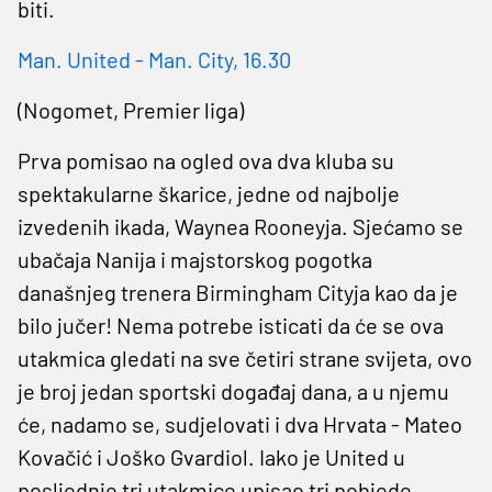
biti.
Man. United - Man. City, 16.30
(Nogomet, Premier liga)
Prva pomisao na ogled ova dva kluba su
spektakularne škarice, jedne od najbolje
izvedenih ikada, Waynea Rooneyja. Sjećamo se
ubačaja Nanija i majstorskog pogotka
današnjeg trenera Birmingham Cityja kao da je
bilo jučer! Nema potrebe isticati da će se ova
utakmica gledati na sve četiri strane svijeta, ovo
je broj jedan sportski događaj dana, a u njemu
će, nadamo se, sudjelovati i dva Hrvata - Mateo
Kovačić i Joško Gvardiol. Iako je United u
posljednje tri utakmice upisao tri pobjede