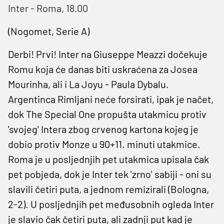
Inter - Roma, 18.00
(Nogomet, Serie A)
Derbi! Prvi! Inter na Giuseppe Meazzi dočekuje
Romu koja će danas biti uskraćena za Josea
Mourinha, ali i La Joyu - Paula Dybalu.
Argentinca Rimljani neće forsirati, ipak je načet,
dok The Special One propušta utakmicu protiv
'svojeg' Intera zbog crvenog kartona kojeg je
dobio protiv Monze u 90+11. minuti utakmice.
Roma je u posljednjih pet utakmica upisala čak
pet pobjeda, dok je Inter tek 'zrno' sabiji - oni su
slavili četiri puta, a jednom remizirali (Bologna,
2-2). U posljednjih pet međusobnih ogleda Inter
je slavio čak četiri puta, ali zadnji put kad je