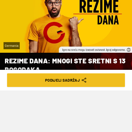
Germania
REZIME DANA: MNOGI STE SRETNI S 13
POGODAKA
PODIJELI SADRŽAJ
VRIJEME ČITANJA: 5MIN | NED. 29.10.23. | 06:59