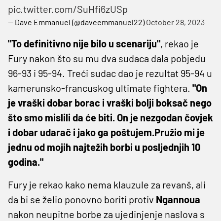
pic.twitter.com/SuHfi6zUSp
— Dave Emmanuel (@daveemmanuel22)
October 28, 2023
"To definitivno nije bilo u scenariju"
, rekao je
Fury nakon što su mu dva sudaca dala pobjedu
96-93 i 95-94. Treći sudac dao je rezultat 95-94 u
kamerunsko-francuskog ultimate fightera.
"On
je vraški dobar borac i vraški bolji boksač nego
što smo mislili da će biti. On je nezgodan čovjek
i dobar udarač i jako ga poštujem.Pružio mi je
jednu od mojih najtežih borbi u posljednjih 10
godina."
Fury je rekao kako nema klauzule za revanš, ali
da bi se želio ponovno boriti protiv
Ngannoua
nakon neupitne borbe za ujedinjenje naslova s