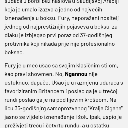
sudaca u borbi bez naslova u Saudijskoj Arabiji
koja je umalo izazvala jedno od najvećih
iznenađenja u boksu. Fury, neporaženi nositelj
jednog od najprestižnijih pojaseva u boksu, za
dlaku je izbjegao prvi poraz od 37-godišnjeg
protivnika koji nikada prije nije profesionalno
boksao.
Fury je u meč ušao sa svojim klasičnim stilom,
kao pravi showmen. No,
Ngannou
nije
ustuknuo, dapače. Ušao je u razmjenu udaraca s
favoriziranim Britancem i poslao ga je u trećoj
rundi poslao ga je na pod lijevim krošeom. Na
licu 35-godišnjrg samoprozvanog "Kralja Cigana"
jasno se vijdelo iznenađenje i šok. Ipak, uspio je
preživjeti treću i četvrtu rundu, a u ostatku