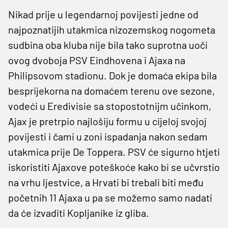
Nikad prije u legendarnoj povijesti jedne od
najpoznatijih utakmica nizozemskog nogometa
sudbina oba kluba nije bila tako suprotna uoči
ovog dvoboja PSV Eindhovena i Ajaxa na
Philipsovom stadionu. Dok je domaća ekipa bila
besprijekorna na domaćem terenu ove sezone,
vodeći u Eredivisie sa stopostotnijm učinkom,
Ajax je pretrpio najlošiju formu u cijeloj svojoj
povijesti i čami u zoni ispadanja nakon sedam
utakmica prije De Toppera. ​PSV će sigurno htjeti
iskoristiti Ajaxove poteškoće kako bi se učvrstio
na vrhu ljestvice, a Hrvati bi trebali biti među
početnih 11 Ajaxa u pa se možemo samo nadati
da će izvaditi Kopljanike iz gliba.