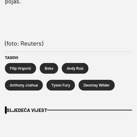
pojas.
(foto: Reuters)
TAGOVI
Filip Hrgović
Boks
Andy Ruiz
Anthony Joshua
Tyson Fury
Deontay Wilder
SLJEDEĆA VIJEST