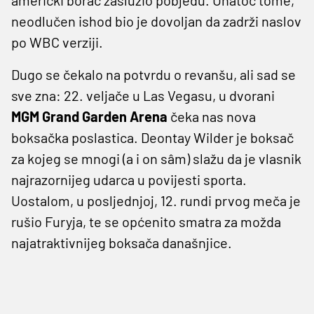
neodlučen ishod bio je dovoljan da zadrži naslov
po WBC verziji.
Dugo se čekalo na potvrdu o revanšu, ali sad se
sve zna: 22. veljače u Las Vegasu, u dvorani
MGM Grand Garden Arena
čeka nas nova
boksačka poslastica. Deontay Wilder je boksač
za kojeg se mnogi (a i on sâm) slažu da je vlasnik
najrazornijeg udarca u povijesti sporta.
Uostalom, u posljednjoj, 12. rundi prvog meča je
rušio Furyja, te se općenito smatra za možda
najatraktivnijeg boksača današnjice.