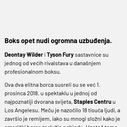
Boks opet nudi ogromna uzbuđenja.
Deontay Wilder
i
Tyson Fury
sastavnice su
jednog od većih rivalstava u današnjem
profesionalnom boksu.
Ova dva elitna borca susreli su se već 1.
prosinca 2018. u spektaklu u jednoj od
najpoznatiji dvorana svijeta,
Staples Centru
u
Los Angelesu. Meču je nazočilo 18 tisuća ljudi, a
završio je remijem, iako su mnogi složni kako je
američki borac zaslužio pobjedu. Unatoč tome,