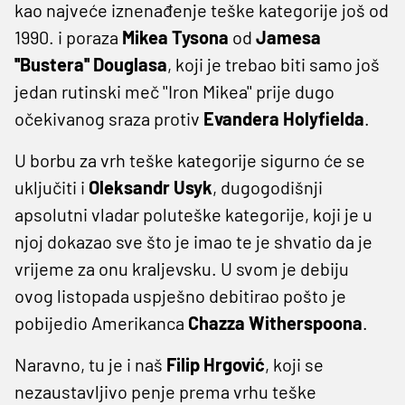
kao najveće iznenađenje teške kategorije još od
1990. i poraza
Mikea Tysona
od
Jamesa
''Bustera'' Douglasa
, koji je trebao biti samo još
jedan rutinski meč ''Iron Mikea'' prije dugo
očekivanog sraza protiv
Evandera Holyfielda
.
U borbu za vrh teške kategorije sigurno će se
uključiti i
Oleksandr Usyk
, dugogodišnji
apsolutni vladar poluteške kategorije, koji je u
njoj dokazao sve što je imao te je shvatio da je
vrijeme za onu kraljevsku. U svom je debiju
ovog listopada uspješno debitirao pošto je
pobijedio Amerikanca
Chazza Witherspoona
.
Naravno, tu je i naš
Filip Hrgović
, koji se
nezaustavljivo penje prema vrhu teške