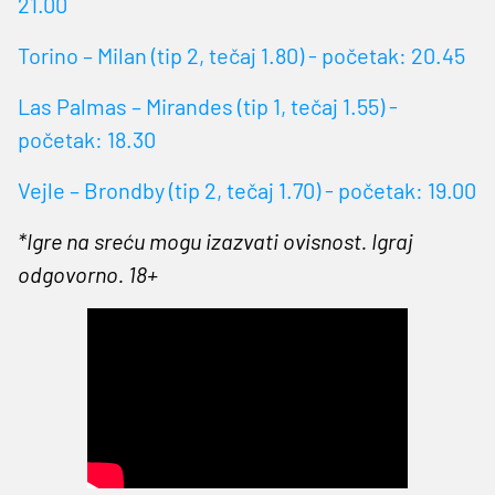
21.00
Torino – Milan (tip 2, tečaj 1.80) - početak: 20.45
Las Palmas – Mirandes (tip 1, tečaj 1.55) -
početak: 18.30
Vejle – Brondby (tip 2, tečaj 1.70) - početak: 19.00
*Igre na sreću mogu izazvati ovisnost. Igraj
odgovorno. 18+