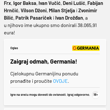
Frx
,
Igor Baksa
,
Ivan Vučić
,
Deni Lušić
,
Fabijan
Hrnčić
,
Vilson Džoni
,
Milan Stjelja
i
Zvonimir
Bilić
,
Patrik Pasariček
i
Ivan Drožđan
, a
u njihovo ime ukupno smo donirali 38.065,91
eura!
Oglas
Zaigraj odmah, Germania!
Cjelokupnu Germanijinu ponudu
pronađite i proučite
OVDJE
.
Igre na sreću mogu dovesti do ovisnosti. Igraj odgovorno.