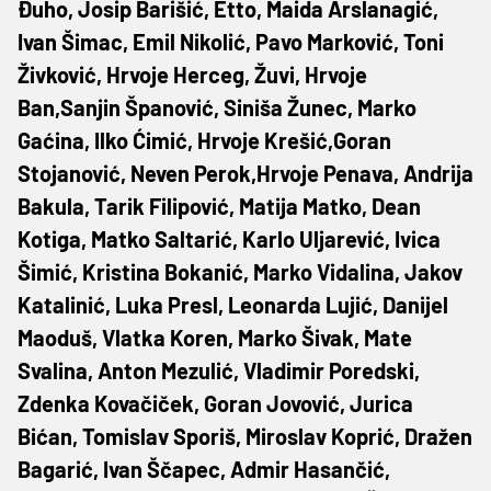
Đuho, Josip Barišić, Etto, Maida Arslanagić,
Ivan Šimac, Emil Nikolić, Pavo Marković, Toni
Živković, Hrvoje Herceg, Žuvi, Hrvoje
Ban,Sanjin Španović, Siniša Žunec, Marko
Gaćina, Ilko Ćimić, Hrvoje Krešić,Goran
Stojanović, Neven Perok,Hrvoje Penava, Andrija
Bakula, Tarik Filipović, Matija Matko, Dean
Kotiga, Matko Saltarić, Karlo Uljarević, Ivica
Šimić, Kristina Bokanić, Marko Vidalina, Jakov
Katalinić, Luka Presl, Leonarda Lujić, Danijel
Maoduš, Vlatka Koren, Marko Šivak, Mate
Svalina, Anton Mezulić, Vladimir Poredski,
Zdenka Kovačiček, Goran Jovović, Jurica
Bićan, Tomislav Sporiš, Miroslav Koprić, Dražen
Bagarić, Ivan Ščapec, Admir Hasančić,