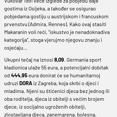
Vukovar 1991 veće izglede za pobjedu daje
gostima iz Osijeka, a također se osigurao
pobjedama gostiju u austrijskom i francuskom
prvenstvu (Admira, Rennes). Kako ovaj stasiti
Makaranin voli reći, “iskustvo je nenadoknadiva
kategorija”, stoga vjerujmo njegovu znanju i
osjećaju…
Ukupni tečaj na iznosi
8,09
.
Germania sport
kladionica ulaže 55 eura, a potencijalni dobitak
od
444,95
eura donirat će se humanitarnoj
udruzi
DORA
iz Zagreba, koja skrbi o djeci i
mladima. Njeni su štićenici djeca bez jednog ili
oba roditelja, djeca iz obitelji s većim brojem
djece, iz socijalno ugroženih obitelji,
zlostavljana djeca, zanemarena, bolesna,