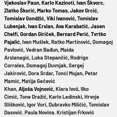
Vjekoslav Paun, Karlo Kazinoti, Ivan Škvorc,
Zlatko Škorić, Marko Tomas, Jakov Grcić,
Tomislav Gondžić, Viki Ivanović, Tomislav
Lubenjak, Ivan Erslan, Ava Karabatić, Jasen
Chelfi, Gordan Giriček, Bernard Perić, Tvrtko
Pajalić,
Ivan Mušlek
,
Ratko Martinović
,
Domagoj
Pavlović
,
Vedran Bađun
,
Maida
Arslanagić
,
Luka Stepančić
,
Rodrigo
Corrales,
Domagoj Duvnjak
,
Sergej
Jakirović
,
Dora Srdar
,
Tonći Mujan
,
Petar
Mamić
,
Matija Gečević
Khan
, Aljoša Vojnović,
Klara Ivoš
,
Ilko
Ćimić
,
Tone Dražić
,
Karlo Ledinski
,
Hrvoje
Slišković
,
Igor Vori
,
Dubravko Miličić
,
Tomislav
Dasović
,
Paula Novina
,
Kristijan Frković