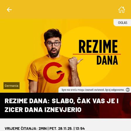
Germania
REZIME DANA: SLABO, ČAK VAS JE I
ZICER DANA IZNEVJERIO
VRIJEME ČITANJA: 2MIN | PET. 28.11.25. | 13:54