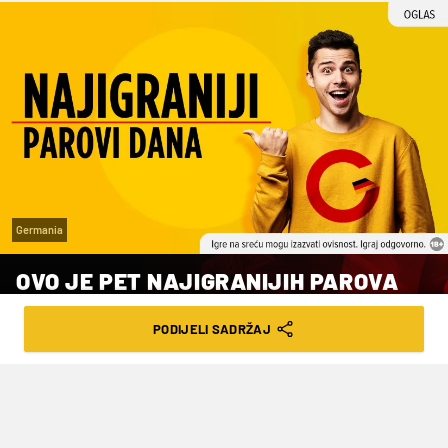
Germania
OVO JE PET NAJIGRANIJIH PAROVA
DANA!
PODIJELI SADRŽAJ
VRIJEME ČITANJA: 2MIN | PET. 28.11.25. | 13:54