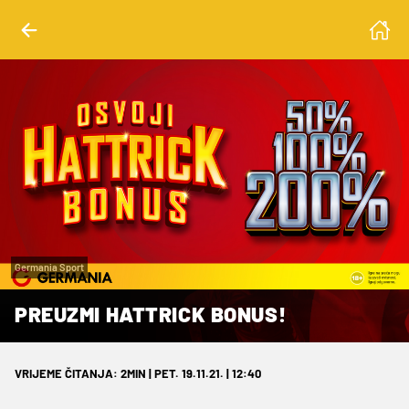
Germania Sport
PREUZMI HATTRICK BONUS!
VRIJEME ČITANJA: 2MIN | PET. 19.11.21. | 12:40