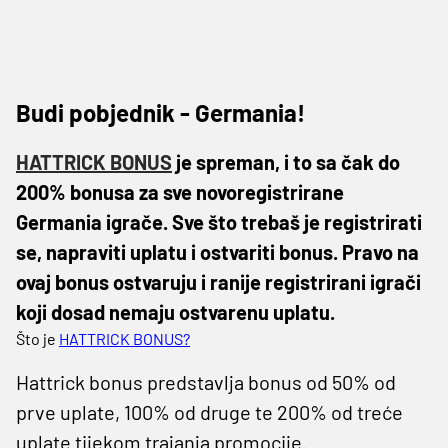
Budi pobjednik - Germania!
HATTRICK BONUS
je spreman, i to sa čak do
200% bonusa za sve novoregistrirane
Germania igrače. Sve što trebaš je registrirati
se, napraviti uplatu i ostvariti bonus. Pravo na
ovaj bonus ostvaruju i ranije registrirani igrači
koji dosad nemaju ostvarenu uplatu.
Što je
HATTRICK BONUS?
Hattrick bonus predstavlja bonus od 50% od
prve uplate, 100% od druge te 200% od treće
uplate tijekom trajanja promocije.