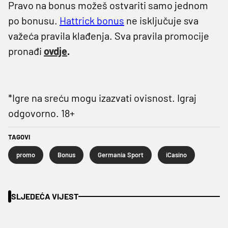
Pravo na bonus možeš ostvariti samo jednom
po bonusu.
Hattrick bonus
ne isključuje sva
važeća pravila klađenja. Sva pravila promocije
pronađi
ovdje
.
*Igre na sreću mogu izazvati ovisnost. Igraj
odgovorno. 18+
TAGOVI
promo
Bonus
Germania Sport
iCasino
SLJEDEĆA VIJEST