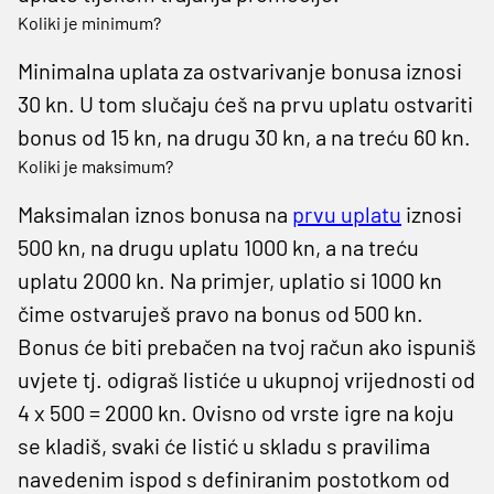
Koliki je minimum?
Minimalna uplata za ostvarivanje bonusa iznosi
30 kn. U tom slučaju ćeš na prvu uplatu ostvariti
bonus od 15 kn, na drugu 30 kn, a na treću 60 kn.
Koliki je maksimum?
Maksimalan iznos bonusa na
prvu uplatu
iznosi
500 kn, na drugu uplatu 1000 kn, a na treću
uplatu 2000 kn. Na primjer, uplatio si 1000 kn
čime ostvaruješ pravo na bonus od 500 kn.
Bonus će biti prebačen na tvoj račun ako ispuniš
uvjete tj. odigraš listiće u ukupnoj vrijednosti od
4 x 500 = 2000 kn. Ovisno od vrste igre na koju
se kladiš, svaki će listić u skladu s pravilima
navedenim ispod s definiranim postotkom od