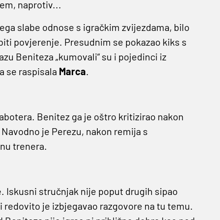
em, naprotiv...
ega slabe odnose s igračkim zvijezdama, bilo
iti povjerenje. Presudnim se pokazao kiks s
azu Beniteza „kumovali“ su i pojedinci iz
a se raspisala
Marca
.
botera. Benitez ga je oštro kritizirao nakon
o. Navodno je Perezu, nakon remija s
nu trenera.
. Iskusni stručnjak nije poput drugih sipao
i redovito je izbjegavao razgovore na tu temu.