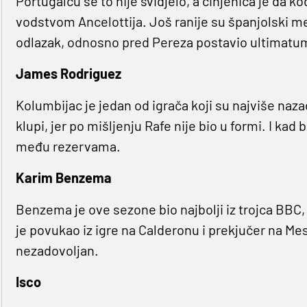
Portugalcu se to nije svidjelo, a činjenica je da k
vodstvom Ancelottija. Još ranije su španjolski med
odlazak, odnosno pred Pereza postavio ultimatum – 
James Rodriguez
Kolumbijac je jedan od igrača koji su najviše naz
klupi, jer po mišljenju Rafe nije bio u formi. I kad 
među rezervama.
Karim Benzema
Benzema je ove sezone bio najbolji iz trojca BBC, 
je povukao iz igre na Calderonu i prekjučer na Mest
nezadovoljan.
Isco