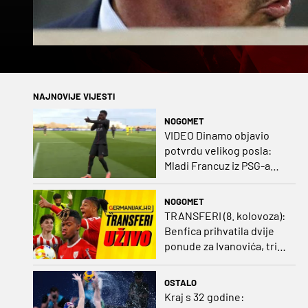
NAJNOVIJE VIJESTI
NOGOMET
VIDEO Dinamo objavio
potvrdu velikog posla:
Mladi Francuz iz PSG-a
zadužio dres Plavih!
NOGOMET
TRANSFERI (8. kolovoza):
Benfica prihvatila dvije
ponude za Ivanovića, tri
kluba u borbi za potpis
Šutala
OSTALO
Kraj s 32 godine: