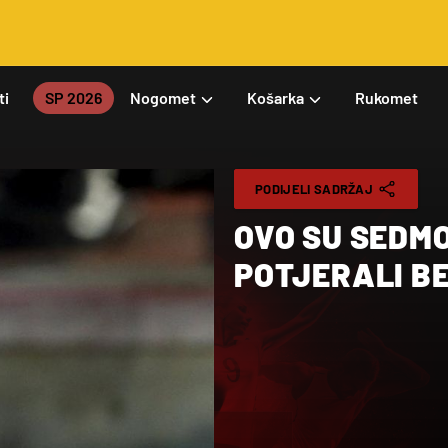
ti
SP 2026
Nogomet
Košarka
Rukomet
PODIJELI SADRŽAJ
OVO SU SEDM
POTJERALI BE