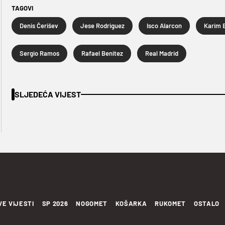
TAGOVI
Denis Čerišev
Jese Rodriguez
Isco Alarcon
Karim 
Sergio Ramos
Rafael Benitez
Real Madrid
SLJEDEĆA VIJEST
VE VIJESTI
SP 2026
NOGOMET
KOŠARKA
RUKOMET
OSTALO