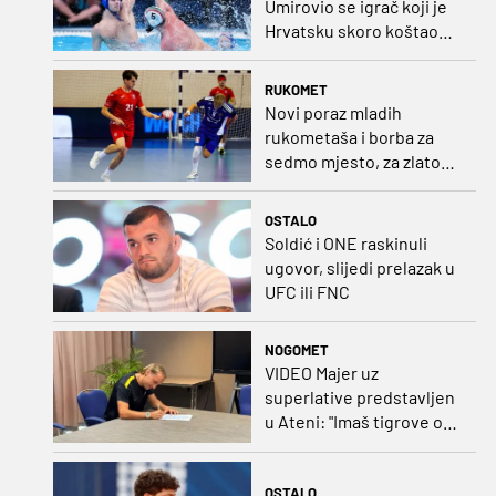
Umirovio se igrač koji je
Hrvatsku skoro koštao
svjetskog zlata
RUKOMET
Novi poraz mladih
rukometaša i borba za
sedmo mjesto, za zlato
se bore Slovenci i
Nijemci
OSTALO
Soldić i ONE raskinuli
ugovor, slijedi prelazak u
UFC ili FNC
NOGOMET
VIDEO Majer uz
superlative predstavljen
u Ateni: "Imaš tigrove oči,
vrlo si inteligentan"
OSTALO