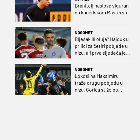
Branitelj naslova siguran
na kanadskom Mastersu
NOGOMET
Bljesak ili oluja? Hajduk u
prilici za četiri pobjede u
nizu, ali prva sljedeća je
najvažnija
NOGOMET
Lokosi na Maksimiru
traže drugu pobjedu u
nizu, Gorica stiže po
iskupljenje i bolje izdanje
nego na otvaranju