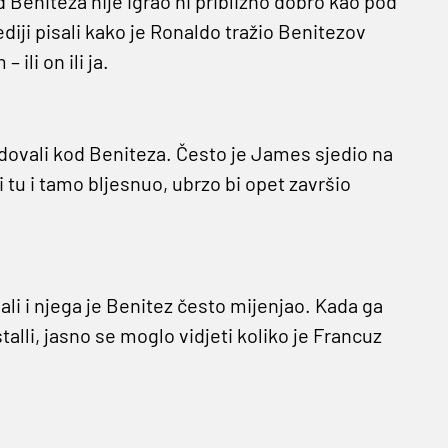
od Beniteza nije igrao ni približno dobro kao pod
iji pisali kako je Ronaldo tražio Benitezov
ili on ili ja.
adovali kod Beniteza. Često je James sjedio na
bi tu i tamo bljesnuo, ubrzo bi opet završio
ali i njega je Benitez često mijenjao. Kada ga
alli, jasno se moglo vidjeti koliko je Francuz