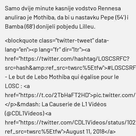
Samo dvije minute kasnije vodstvo Rennesa
anulirao je Mothiba, da bi u nastavku Pepe (54') i
Bamba (68') donijeli pobjedu Lilleu.
<blockquote class="twitter-tweet" data-
lang="en"><p lang="fr" dir="ltr"><a
href="https://twitter.com/hashtag/LOSCSRFC?
src=hash&amp;ref_src=twsrc%5Etfw">#LOSCSRF
- Le but de Lebo Mothiba qui égalise pour le
LOSC : <a
href="https://t.co/2TbHaFT2HD">pic.twitter.co
</p>&mdash; La Causerie de L1 Vidéos
(@CDL1Videos) <a
href="https://twitter.com/CDL1Videos/status/10
ref_src=twsrc%5Etfw">August 11, 2018</a>