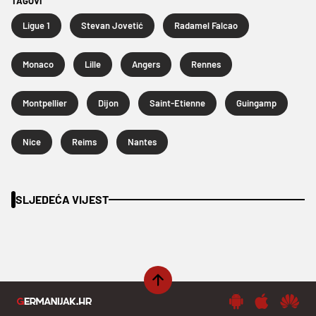
TAGOVI
Ligue 1
Stevan Jovetić
Radamel Falcao
Monaco
Lille
Angers
Rennes
Montpellier
Dijon
Saint-Etienne
Guingamp
Nice
Reims
Nantes
SLJEDEĆA VIJEST