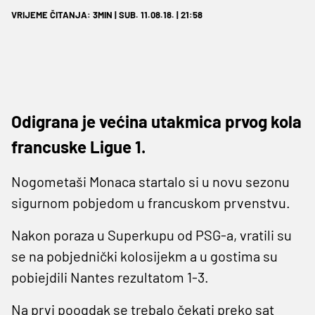
VRIJEME ČITANJA: 3MIN | SUB. 11.08.18. | 21:58
Odigrana je većina utakmica prvog kola
francuske Ligue 1.
Nogometaši Monaca startalo si u novu sezonu
sigurnom pobjedom u francuskom prvenstvu.
Nakon poraza u Superkupu od PSG-a, vratili su
se na pobjednički kolosijekm a u gostima su
pobiejdili Nantes rezultatom 1-3.
Na prvi poogdak se trebalo čekati preko sat