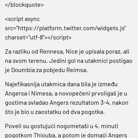
</blockquote>
<script async
src="https://platform.twitter.com/widgets.js"
charset="utf-8"></script>
Za razliku od Rennesa, Nice je upisala poraz, ali
na svom terenu. Jedini gol na utakmici postigao
je Doumbia za pobjedu Reimsa.
Najefikasnija utakmica dana bila je između
Angersa i Nimesa, a novopečeni prvoligaš je u
gostima svladao Angers rezultatom 3-4, nakon
što je bio u zaostatku od dva pogotka.
Poveli su gostujući nogometaši u 4. minuti
pogotkom Thiouba, a potom je domaći Angers