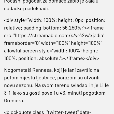
Počasni pogodak za domaće zabio je Sala u
sudačkoj nadoknadi.
<div style="width: 100%; height: 0px; position:
relative; padding-bottom: 56.250%;"><iframe
src="https://streamable.com/s/yr42w/xjadia"
frameborder="0" width="100%" height="100%"
allowfullscreen style="width: 100%; height:
100%; position: absolute;"></iframe></div>
Nogometaši Rennesa, koji je lani završio na
petom mjestu ljestvice, porazom su otvorili
novu sezonu. Na svom terenu svladao ih je Lille
3-1, iako su gosti poveli u 43. minuti pogotkom
Greniera.
<blockquote class="twitter-tweet" data-