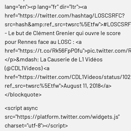
lang="en"><p lang="fr" dir="ltr"><a
href="https://twitter.com/hashtag/LOSCSRFC?
src=hash&amp;ref_src=twsrc%5Etfw">#LOSCSRF
- Le but de Clément Grenier qui ouvre le score
pour Rennes face au LOSC : <a
href="https://t.co/Rk56FpP0fu">pic.twitter.com
</p>&mdash; La Causerie de L1 Vidéos
(@CDL1Videos) <a
href="https://twitter.com/CDL1Videos/status/10
ref_src=twsrc%5Etfw">August 11, 2018</a>
</blockquote>
<script async
src="https://platform.twitter.com/widgets.js"
charset="utf-8"></script>