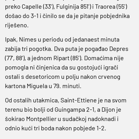
preko Capelle (33'), Fulginija 851') i Traorea (55')
došao do 3-1 i činilo se da je pitanje pobjednika
riješeno.
Ipak, Nimes u periodu od jedanaest minuta
zabija tri pogotka. Dva puta je pogađao Depres
(77', 88'), a jednom Ripart (85'). Domaćima nije
pomogla ni činjenica da su gostojući igrači
ostali s desetoricom u polju nakon crvenog
kartona Miguela u 79. minuti.
Od ostalih utakmica, Saint-Ettiene je na svom
terenu bio bolji od Guingampa 2-1, a Dijon je
šokirao Montpellier u sudačkoj nadoknadi i
odnio kući tri boda nakon pobjede 1-2.