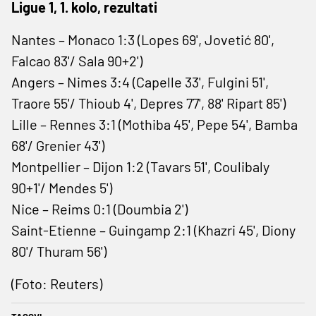
Ligue 1, 1. kolo, rezultati
Nantes – Monaco 1:3 (Lopes 69', Jovetić 80',
Falcao 83'/ Sala 90+2')
Angers – Nimes 3:4 (Capelle 33', Fulgini 51',
Traore 55'/ Thioub 4', Depres 77', 88' Ripart 85')
Lille – Rennes 3:1 (Mothiba 45', Pepe 54', Bamba
68'/ Grenier 43')
Montpellier – Dijon 1:2 (Tavars 51', Coulibaly
90+1'/ Mendes 5')
Nice – Reims 0:1 (Doumbia 2')
Saint-Etienne – Guingamp 2:1 (Khazri 45', Diony
80'/ Thuram 56')
(Foto: Reuters)