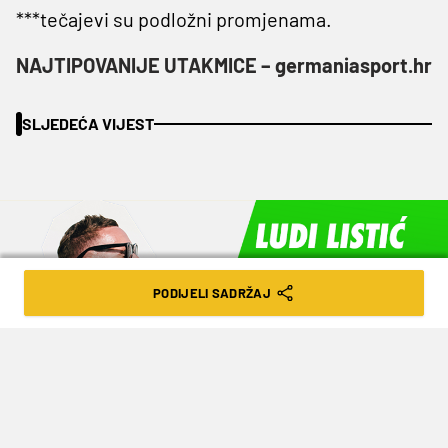
***tečajevi su podložni promjenama.
NAJTIPOVANIJE UTAKMICE – germaniasport.hr
SLJEDEĆA VIJEST
PODIJELI SADRŽAJ
Germania Sport kladionica