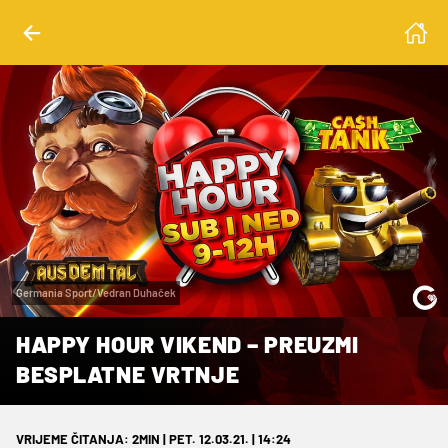
Germania Sport/Vedran Duhaček
HAPPY HOUR VIKEND – PREUZMI
BESPLATNE VRTNJE
VRIJEME ČITANJA: 2MIN | PET. 12.03.21. | 14:24