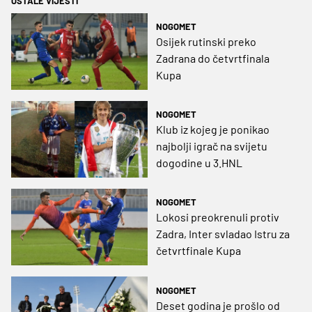
OSTALE VIJESTI
NOGOMET
Osijek rutinski preko
Zadrana do četvrtfinala
Kupa
NOGOMET
Klub iz kojeg je ponikao
najbolji igrač na svijetu
dogodine u 3.HNL
NOGOMET
Lokosi preokrenuli protiv
Zadra, Inter svladao Istru za
četvrtfinale Kupa
NOGOMET
Deset godina je prošlo od