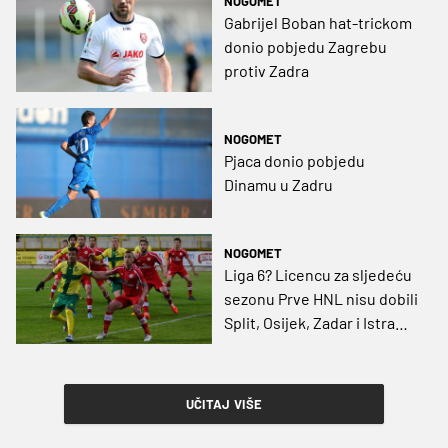
NOGOMET
Gabrijel Boban hat-trickom
donio pobjedu Zagrebu
protiv Zadra
NOGOMET
Pjaca donio pobjedu
Dinamu u Zadru
NOGOMET
Liga 6? Licencu za sljedeću
sezonu Prve HNL nisu dobili
Split, Osijek, Zadar i Istra
1961
UČITAJ VIŠE