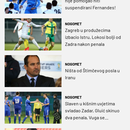
nije pomogao niti
suspendirani Fernandes!
NOGOMET
Zagreb u produžecima
izbacio Istru, Lokosi bolji od
Zadra nakon penala
NOGOMET
Ništa od Štimčevog posla u
Iranu
NOGOMET
Slaven u kišnim uvjetima
svladao Zadar, Gluić skinuo
dva penala, Vuga se
oprostio