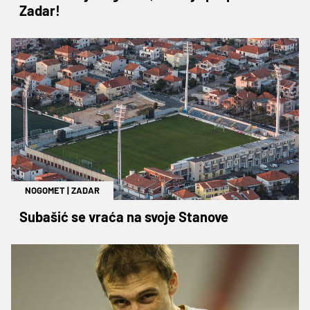
Zadar!
NOGOMET
|
ZADAR
Subašić se vraća na svoje Stanove