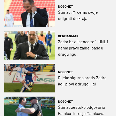
NOGOMET
Štimac: Mi ćemo svoje
odigrati do kraja
GERMANIJAK
Zadar bez licence za 1. HNL i
nema pravo žalbe, pada u
drugu ligu!
NOGOMET
Rijeka sigurna protiv Zadra
koji plovi k drugoj ligi
NOGOMET
Štimac žestoko odgovorio
Pamiću: Istra je Mamićeva