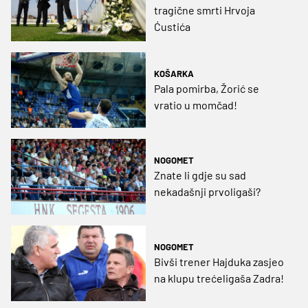
tragične smrti Hrvoja
Ćustića
KOŠARKA
Pala pomirba, Žorić se
vratio u momčad!
NOGOMET
Znate li gdje su sad
nekadašnji prvoligaši?
NOGOMET
Bivši trener Hajduka zasjeo
na klupu trećeligaša Zadra!