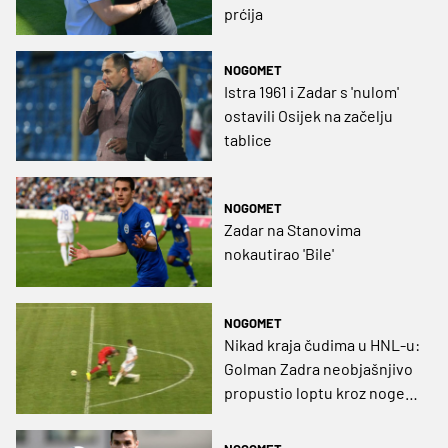
prćija
NOGOMET
Istra 1961 i Zadar s 'nulom'
ostavili Osijek na začelju
tablice
NOGOMET
Zadar na Stanovima
nokautirao 'Bile'
NOGOMET
Nikad kraja čudima u HNL-u:
Golman Zadra neobjašnjivo
propustio loptu kroz noge
(VIDEO)