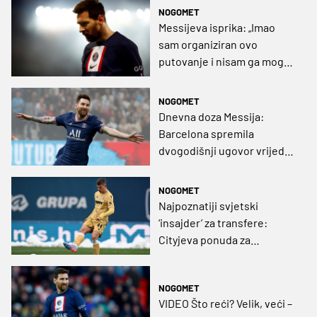
NOGOMET
Messijeva isprika: „Imao
sam organiziran ovo
putovanje i nisam ga mogao
otkazati“
NOGOMET
Dnevna doza Messija:
Barcelona spremila
dvogodišnji ugovor vrijedan
50 milijuna eura
NOGOMET
Najpoznatiji svjetski
‘insajder’ za transfere:
Cityjeva ponuda za
Vuškovića je 12 milijuna
eura, ali tu je i PSG
NOGOMET
VIDEO Što reći? Velik, veći –