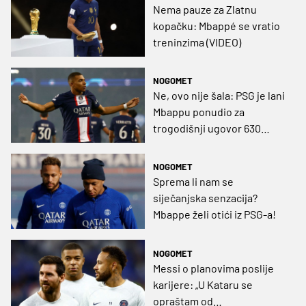
Nema pauze za Zlatnu
kopačku: Mbappé se vratio
treninzima (VIDEO)
NOGOMET
Ne, ovo nije šala: PSG je lani
Mbappu ponudio za
trogodišnji ugovor 630
milijuna eura!
NOGOMET
Sprema li nam se
siječanjska senzacija?
Mbappe želi otići iz PSG-a!
NOGOMET
Messi o planovima poslije
karijere: „U Kataru se
opraštam od