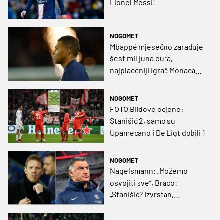
Lionel Messi!
NOGOMET
Mbappé mjesečno zarađuje
šest milijuna eura,
najplaćeniji igrač Monaca
zaradi tek nešto više - ali
godišnje!
NOGOMET
FOTO Bildove ocjene:
Stanišić 2, samo su
Upamecano i De Ligt dobili 1
NOGOMET
Nagelsmann: „Možemo
osvojiti sve“, Braco:
„Stanišić? Izvrstan,
senzacionalan!“, Galtier:
„Vrlo frustrirajuće i