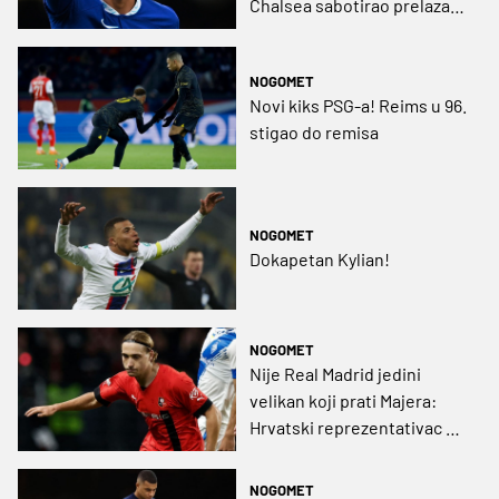
Chalsea sabotirao prelazak
Ziyecha u PSG?
NOGOMET
Novi kiks PSG-a! Reims u 96.
stigao do remisa
NOGOMET
Dokapetan Kylian!
NOGOMET
Nije Real Madrid jedini
velikan koji prati Majera:
Hrvatski reprezentativac na
meti PSG-a!?
NOGOMET