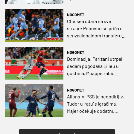
reprezentacije, nemam
namjeru biti trener, ali…“
NOGOMET
Chelsea udara na sve
strane: Ponovno se priča o
senzacionalnom transferu
Neymara u smiraj
prijelaznog roka
NOGOMET
Dominacija: Parižani utrpali
sedam pogodaka Lilleu u
gostima, Mbappe zabio
nakon osam sekundi!
(VIDEO)
NOGOMET
Allons-y: PSG je nedodirljiv,
Tudor u ‘ratu’ s igračima,
Majer očekuje dodatnu
afirmaciju, a Jakoliš prvi gol