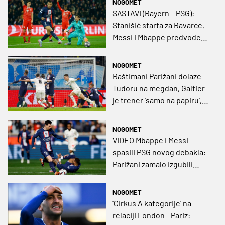
NOGOMET
razočaravajuće“
SASTAVI (Bayern – PSG):
Stanišić starta za Bavarce,
Messi i Mbappe predvode
goste
NOGOMET
Raštimani Parižani dolaze
Tudoru na megdan, Galtier
je trener 'samo na papiru',
mnoštvo megazvijezda
upitno za derbi (GRAFIKA)
NOGOMET
VIDEO Mbappe i Messi
spasili PSG novog debakla:
Parižani zamalo izgubili
unatoč vodstvu od 2:0
NOGOMET
'Cirkus A kategorije' na
relaciji London - Pariz: