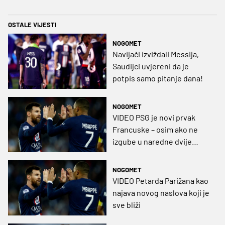
OSTALE VIJESTI
NOGOMET
Navijači izviždali Messija,
Saudijci uvjereni da je
potpis samo pitanje dana!
NOGOMET
VIDEO PSG je novi prvak
Francuske – osim ako ne
izgube u naredne dvije
utakmice i ako Lens ne
zabije 15 pogodaka više od
NOGOMET
njih!
VIDEO Petarda Parižana kao
najava novog naslova koji je
sve bliži